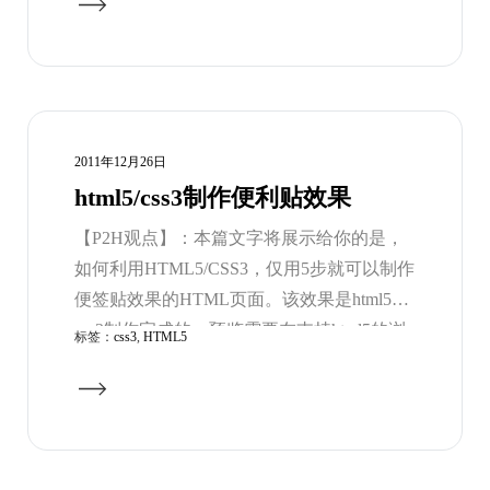
2011年12月26日
html5/css3制作便利贴效果
【P2H观点】：本篇文字将展示给你的是，
如何利用HTML5/CSS3，仅用5步就可以制作
便签贴效果的HTML页面。该效果是html5和
css3制作完成的，预览需要在支持html5的浏
标签：
css3
,
HTML5
览器例如火狐 ，谷歌浏览器，遨游新版浏览
器等等下测试。下面是便利贴制作方法。