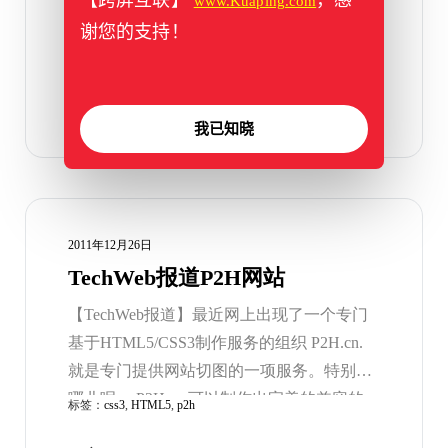
www.Kuaping.com
可能存在的几个安全性的问题 ，这事html5本
谢您的支持！
身优秀的标准的背后存在的一系列的并发症
标签：
css3
,
HTML5
问题，但是并不影响html5的标准规范对未来
的影响，我们只需要知道并且加以防范就可
我已知晓
以了。
2011年12月26日
TechWeb报道P2H网站
【TechWeb报道】最近网上出现了一个专门
基于HTML5/CSS3制作服务的组织 P2H.cn.
就是专门提供网站切图的一项服务。特别在
哪儿呢 ，P2H.cn 可以制作出完美的兼容的
标签：
css3
,
HTML5
,
p2h
html5/css3的页面。