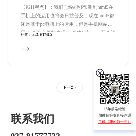
【P2H观点】：我们已经能够预测到html5在
手机上的运用也将会日益普及，现在html5都
还是基于pc电脑上的运用，但是手机网站运
用html5将会更加体现html5的优势，下面介绍
标签：
css3
,
HTML5
3g.cn在手机网站中html5的运用。
下一页 »
16年前端经验
联系我们
加微信好友直接沟通
了解《我的前十年》
027-81777732