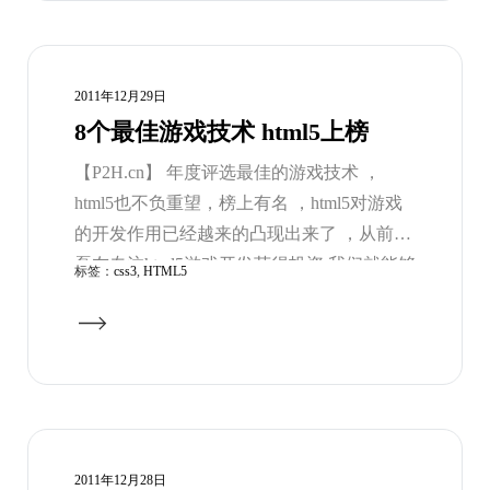
目。
2011年12月29日
8个最佳游戏技术 html5上榜
【P2H.cn】 年度评选最佳的游戏技术 ，
html5也不负重望，榜上有名 ，html5对游戏
的开发作用已经越来的凸现出来了 ，从前面
磊友专注html5游戏开发获得投资 我们就能够
标签：
css3
,
HTML5
看出html5在未来在游戏开发领域应该占有的
一席地位。
2011年12月28日