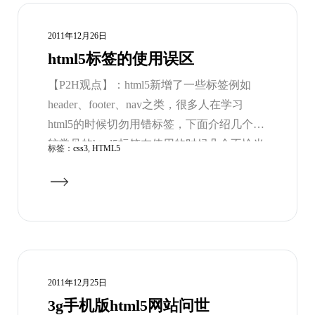
2011年12月26日
html5标签的使用误区
【P2H观点】：html5新增了一些标签例如
header、footer、nav之类，很多人在学习
html5的时候切勿用错标签，下面介绍几个比
较常见的html5标签在使用的时候几个不恰当
标签：
css3
,
HTML5
的用法或者误区，下面就来一一说明。
2011年12月25日
3g手机版html5网站问世