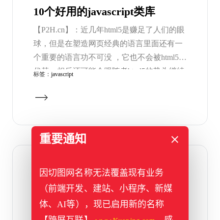
10个好用的javascript类库
【P2H.cn】：近几年html5是赚足了人们的眼
球，但是在塑造网页经典的语言里面还有一
个重要的语言功不可没 ，它也不会被html5所
代替，相反还可能会跟随者html5的势头继续
标签：
javascript
向前发展，它就是Javascript (一门网页脚本语
言) , 它互联网生动灵活的展现提供了不可磨
灭的基础，下面有10款javascript的类库，是
你们在日常开发当中不可缺少的。
重要通知
2011年12月27日
因切图网名称无法覆盖现有业务
5个html5的安全性问题
（前端开发、建站、小程序、新媒
【P2H观点】在大家都在强调html5有多好，
体、AI等），现已启用新的名称
都在瞩目html5/css3的时候，html5也被曝出了
【跨屏互联】
，感