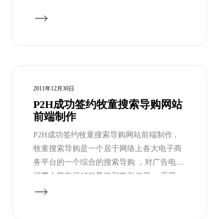
司纷纷将网站改版至html5版本，例如朋友
网，磊友html5开发商也刚刚获得风投，
html5的游戏将会掀起新的浪潮 ，下面是40个
好玩容易上瘾的html5游戏，让我们一览html5
游戏的风采吧。
2011年12月30日
P2H成功签约牧童搜索导购网站
前端制作
P2H成功签约牧童搜索导购网站前端制作 ,
牧童搜索导购是一个居于网络上各大电子商
务平台的一个综合的搜索导购 ，对广告电子
消费人群有很好的导购和指引作用 ，采用
DIV+CSS+jQuery 架构。兼容ie6,ie7,firefox,
360浏览器 , 搜狗浏览器，谷歌浏览器 ，也是
目前项目之中对浏览器兼容最多的一个项