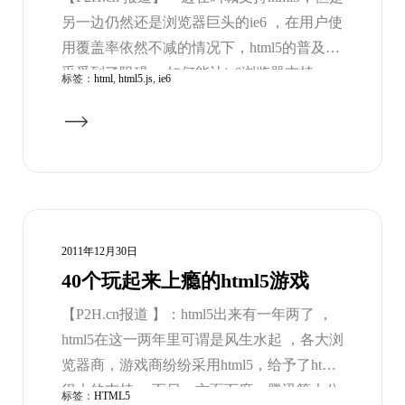
另一边仍然还是浏览器巨头的ie6 ，在用户使
用覆盖率依然不减的情况下，html5的普及似
乎受到了阻碍 ，如何能让ie6浏览器支持
标签：
html
,
html5.js
,
ie6
html5是很多人都想知道的一个问题 ，P2H告
诉大家其实 ie6支持html5是有方法可循的 ，
google也已经出了官方的ie6支持html5整体解
决方案。只需要加入html5.js的文件就可以
了。是不是很神奇呢，赶紧试试吧。
2011年12月30日
40个玩起来上瘾的html5游戏
【P2H.cn报道 】：html5出来有一年两了 ，
html5在这一两年里可谓是风生水起 ，各大浏
览器商，游戏商纷纷采用html5，给予了html5
很大的支持 ，而另一方面百度，腾讯等大公
标签：
HTML5