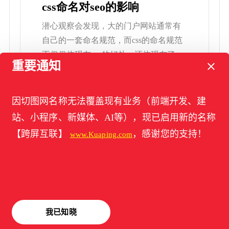
css命名对seo的影响
潜心观察会发现，大的门户网站通常有
自己的一套命名规范，而css的命名规范
不仅仅体现在seo的好处，还体现在了后
重要通知
[…]
标签：
css命名
,
seo
因切图网名称无法覆盖现有业务（前端开发、建
站、小程序、新媒体、AI等），现已启用新的名称
【跨屏互联】
，感谢您的支持！
www.Kuaping.com
2012年07月21日
网站错位的影响
网站错位对于一个拥有网站的人来说是
我已知晓
具有非常坏的影响的 ，不管你的企业多