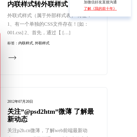
加微信好友直接沟通
内联样式转外联样式
了解《我的前十年》
外联式样式（属于外部样式表） 特征：
1、有一个单独的CSS文件存在！[如：
001.css] 2、首先，通过【 […]
标签：
内联样式
,
外联样式
2012年07月20日
关注”@psd2htm”微薄 了解最
新动态
关注p2h.cn微薄，了解web前端最新动