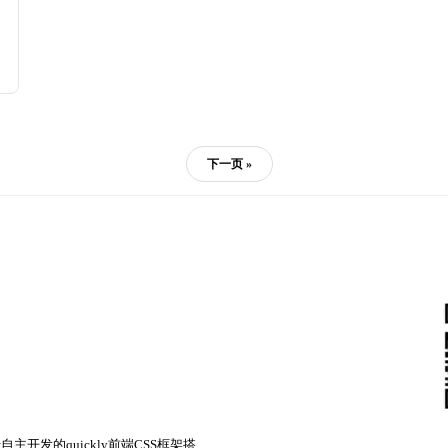
下一页 »
主开发的quickly前端CSS框架搭