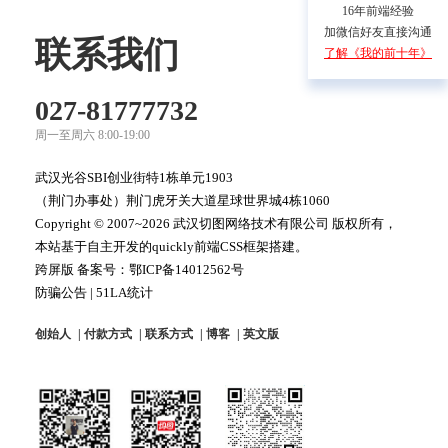
16年前端经验
加微信好友直接沟通
联系我们
了解《我的前十年》
027-81777732
周一至周六 8:00-19:00
武汉光谷SBI创业街特1栋单元1903
（荆门办事处）荆门虎牙关大道星球世界城4栋1060
Copyright © 2007~2026 武汉切图网络技术有限公司 版权所有，
本站基于自主开发的quickly前端CSS框架搭建。
跨屏版 备案号：
鄂ICP备14012562号
防骗公告
|
51LA统计
创始人
付款方式
联系方式
博客
英文版