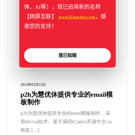
体、AI等），现已启用新的名称
模板怎么做？邮件模板在邮件营销中发挥着
【跨屏互联】
，感
不可缺少的作用。 […]
www.Kuaping.com
谢您的支持！
标签：
渴切网
,
邮件模板
我已知晓
2013年03月21日
p2h为慧优休提供专业的email模
板制作
p2h为慧优休提供专业的email模板制作，采
用div/css技术。基于渴切(Cutter)开源中文css
框架 […]