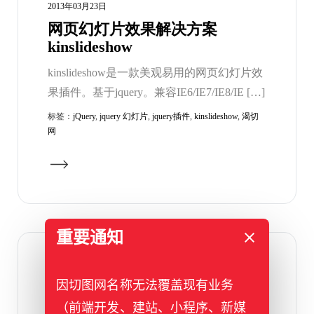
2013年03月23日
网页幻灯片效果解决方案
kinslideshow
kinslideshow是一款美观易用的网页幻灯片效
果插件。基于jquery。兼容IE6/IE7/IE8/IE […]
标签：
jQuery
,
jquery 幻灯片
,
jquery插件
,
kinslideshow
,
渴切
网
重要通知
2013年03月22日
因切图网名称无法覆盖现有业务
邮件模板怎么做？
（前端开发、建站、小程序、新媒
渴切网(www.keqie.com)3月22日资讯：邮件