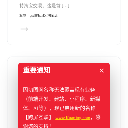
持淘宝交易。这是首 […]
标签：
psd转html5
,
淘宝店
重要通知
2013年10月25日
Mobilized:国内首个将传统网站
转成手机版网站解决方案
因切图网名称无法覆盖现有业务
“移动互联网时代”喊了这么久，中国手机使
（前端开发、建站、小程序、新媒
用人数在2011年就已经超过传统电脑用户
体、AI等），现已启用新的名称
了。你如果还没有一个手机网站那 […]
【跨屏互联】
，感
www.Kuaping.com
标签：
mobilized
谢您的支持！