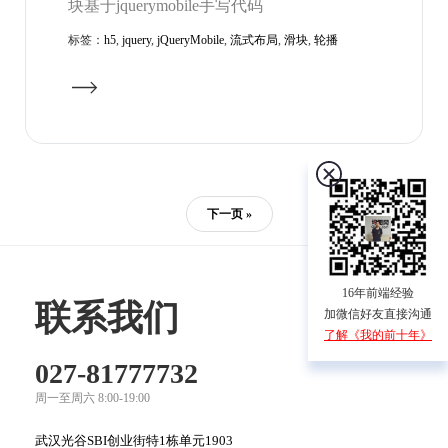
块基于jquerymobile手写代码
标签：
h5
,
jquery
,
jQueryMobile
,
流式布局
,
滑块
,
轮播
下一页 »
16年前端经验
联系我们
加微信好友直接沟通
了解《我的前十年》
027-81777732
周一至周六 8:00-19:00
武汉光谷SBI创业街特1栋单元1903