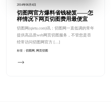
2014年06月4日
切图网官方爆料省钱秘笈——怎
样情况下网页切图费用最便宜
切图网(qietu.com)讯：切图网一直低调的常年
提供高品质web网页切图服务，不管您是否
经常访问切图网官方 […]
标签：
切图网
,
网页切图