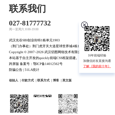
联系我们
027-81777732
周一至周六 8:00-19:00
武汉光谷SBI创业街特1栋单元1903
（荆门办事处）荆门虎牙关大道星球世界城4栋1060
Copyright © 2007~2026 武汉切图网络技术有限公司 版权所有，
16年前端经验
本站基于自主开发的quickly前端CSS框架搭建。
加微信好友直接沟通
跨屏版 备案号：
鄂ICP备14012562号
了解《我的前十年》
防骗公告
|
51LA统计
创始人
付款方式
联系方式
博客
英文版