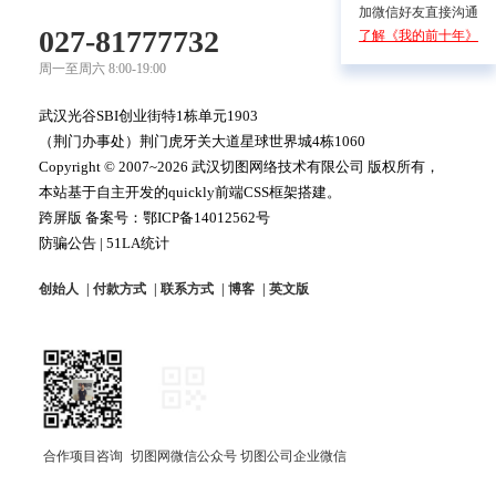
加微信好友直接沟通
027-81777732
了解《我的前十年》
周一至周六 8:00-19:00
武汉光谷SBI创业街特1栋单元1903
（荆门办事处）荆门虎牙关大道星球世界城4栋1060
Copyright © 2007~2026 武汉切图网络技术有限公司 版权所有，
本站基于自主开发的quickly前端CSS框架搭建。
跨屏版 备案号：
鄂ICP备14012562号
防骗公告
|
51LA统计
创始人
付款方式
联系方式
博客
英文版
合作项目咨询
切图网微信公众号
切图公司企业微信