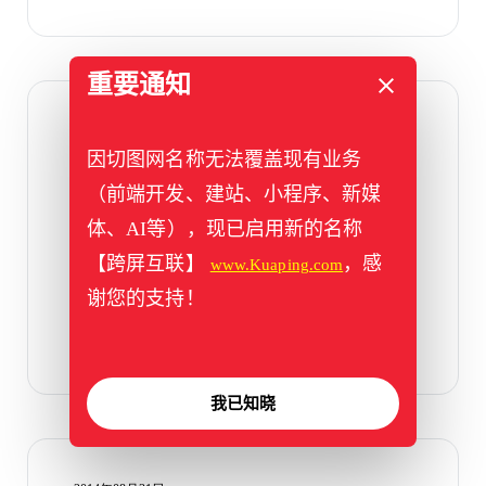
重要通知
2014年08月31日
因切图网名称无法覆盖现有业务
Varna
（前端开发、建站、小程序、新媒
varna-drac是一个免费的APP应用网站模板，
体、AI等），现已启用新的名称
这个风格用于搭建任何APP网站了。而且修
【跨屏互联】
，感
www.Kuaping.com
改简单方便。
谢您的支持！
我已知晓