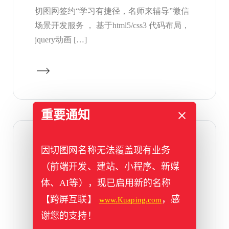
切图网签约“学习有捷径，名师来辅导”微信
场景开发服务 ， 基于html5/css3 代码布局，
jquery动画 […]
重要通知
2016年06月22日
因切图网名称无法覆盖现有业务
易企秀源码加密？切图网推微信
（前端开发、建站、小程序、新媒
场景开发服务
体、AI等），现已启用新的名称
最近一周接到了几例项目，都是先使用了易
【跨屏互联】
，感
www.Kuaping.com
企秀的服务，然后转而选择了 我们切图网 专
谢您的支持！
业的web前端开发服务，因为易 […]