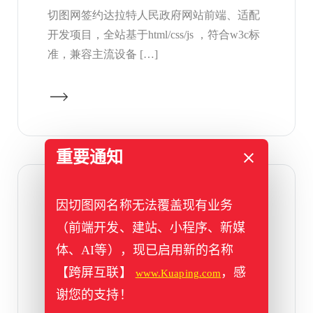
切图网签约达拉特人民政府网站前端、适配
开发项目，全站基于html/css/js ，符合w3c标
准，兼容主流设备 […]
重要通知
2017年10月13日
因切图网名称无法覆盖现有业务
签约彭州政府门网站前端切图、
（前端开发、建站、小程序、新媒
适配项目
体、AI等），现已启用新的名称
切图网签约彭州市人民政府门户网站前端切
【跨屏互联】
，感
www.Kuaping.com
图+网站适配项目 ，切图网提供PSD/Sketch
谢您的支持！
转html，网站适配等 […]