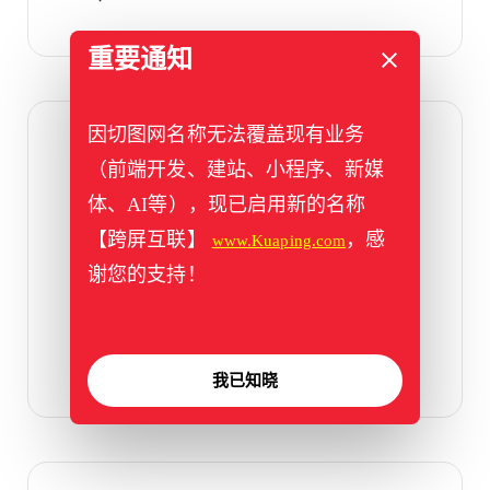
重要通知
因切图网名称无法覆盖现有业务
2018年04月3日
（前端开发、建站、小程序、新媒
前端切图是什么意思?
体、AI等），现已启用新的名称
学前端的人越来越多了，对于像我们这样的
【跨屏互联】
，感
www.Kuaping.com
从ie6一直伴随过来的老前端们来说，是一件
谢您的支持！
好事——能见证一个行业的发展， […]
我已知晓