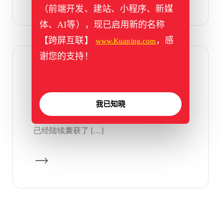
（前端开发、建站、小程序、新媒
体、AI等），现已启用新的名称
【跨屏互联】
，感
www.Kuaping.com
谢您的支持！
2018年05月23日
切图学院上线
切图学院上线于2015年，时隔3年，重金收编
我已知晓
了 qietu.net 启用为切图学院官网，截止目前
已经陆续囊获了 […]