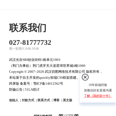
联系我们
027-81777732
周一至周六 8:00-19:00
武汉光谷SBI创业街特1栋单元1903
（荆门办事处）荆门虎牙关大道星球世界城4栋1060
Copyright © 2007~2026 武汉切图网络技术有限公司 版权所有，
本站基于自主开发的quickly前端CSS框架搭建。
跨屏版 备案号：
鄂ICP备14012562号
16年前端经验
防骗公告
|
51LA统计
加微信好友直接沟通
了解《我的前十年》
创始人
付款方式
联系方式
博客
英文版