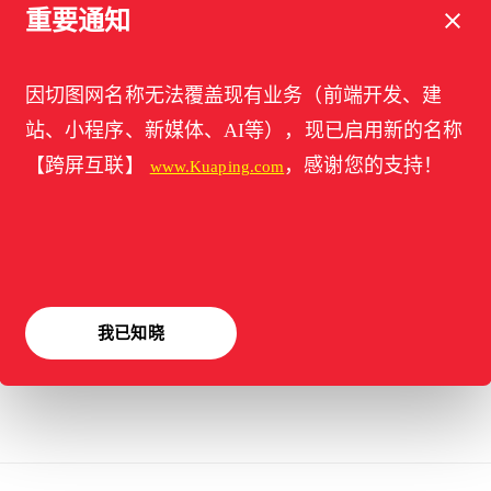
重要通知
2019年03月5日
切图网打造web前端切图产业
因切图网名称无法覆盖现有业务（前端开发、建
链
站、小程序、新媒体、AI等），现已启用新的名称
切图网打造web前端切图产业链 切图网
【跨屏互联】
，感谢您的支持！
www.Kuaping.com
是中国创建最早的专业切图公司，切图
客是类似淘宝客一样以web前端外包为生
[…]
我已知晓