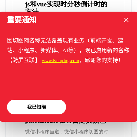
js和vue实现时分秒倒计时的
方法
重要通知
我们平常浏览网页的时候，经常见到“距
游戏公测1天2小时3分钟4秒”这样的倒计
因切图网名称无法覆盖现有业务（前端开发、建
时器。像切图网qietu.com长 […]
站、小程序、新媒体、AI等），现已启用新的名称
【跨屏互联】
，感谢您的支持！
www.Kuaping.com
2019年07月30日
我已知晓
微信小程序切图之
placeholder设置自定义颜色
微信小程序当道，微信小程序切图的时