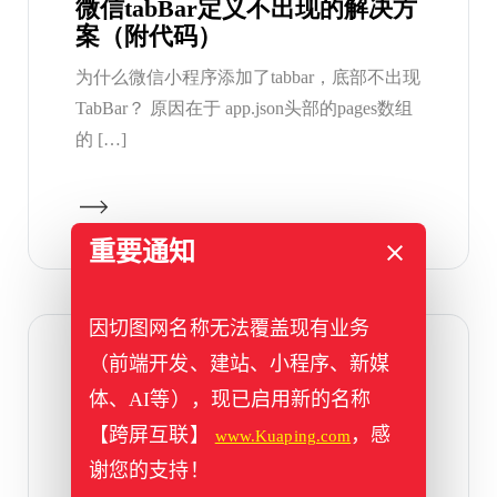
微信tabBar定义不出现的解决方
案（附代码）
为什么微信小程序添加了tabbar，底部不出现
TabBar？ 原因在于 app.json头部的pages数组
的 […]
重要通知
因切图网名称无法覆盖现有业务
（前端开发、建站、小程序、新媒
2020年06月22日
体、AI等），现已启用新的名称
微信小程序echarts使用附实用代
码片段
【跨屏互联】
，感
www.Kuaping.com
谢您的支持！
微信小程序 引入echart 必须给ec-canvas标签