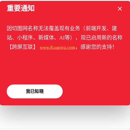
重要通知
2021年12月6日
jquery监测video视频播放完
因切图网名称无法覆盖现有业务（前端开发、建
后执行wow.js方法
站、小程序、新媒体、AI等），现已启用新的名称
一个切图项目中遇到的问题，需要做到
【跨屏互联】
，感谢您的支持！
www.Kuaping.com
视频播放完成后执行 一些文字的渐显的
效果，而且有个棘手的问题就是视频在
第一屏 […]
标签：
jquery
,
onended
,
video
,
wow.js
,
视频
我已知晓