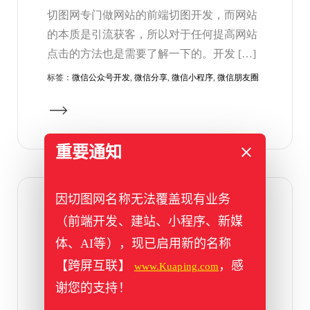
切图网专门做网站的前端切图开发，而网站
的本质是引流获客，所以对于任何提高网站
点击的方法也是需要了解一下的。开发 […]
标签：
微信公众号开发
,
微信分享
,
微信小程序
,
微信朋友圈
重要通知
因切图网名称无法覆盖现有业务
2022年07月10日
（前端开发、建站、小程序、新媒
sunwayCRM
体、AI等），现已启用新的名称
crm系统后台，基于bootstrap v4.0支持白天、
【跨屏互联】
，感
www.Kuaping.com
黑色两种模式
谢您的支持！
标签：
pc
,
电脑端