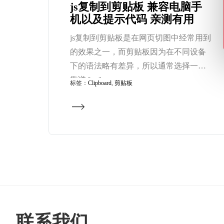
js复制到剪贴板 兼容电脑手
机以及提示代码 亲测有用
js复制到剪贴板是在网页切图中经常用到
的效果之一，而剪贴板因为在不同设备
下的语法略有差异，所以通常选择一个
靠谱 […]
标签：
Clipboard
,
剪贴板
联系我们