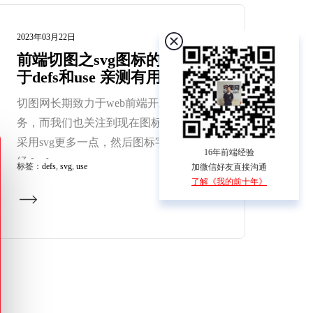
2023年03月22日
前端切图之svg图标的复用基
于defs和use 亲测有用
切图网长期致力于web前端开发外包服
务，而我们也关注到现在图标很多时候
采用svg更多一点，然后图标字体文件已
16年前端经验
经 […]
标签：
defs
,
svg
,
use
加微信好友直接沟通
了解《我的前十年》