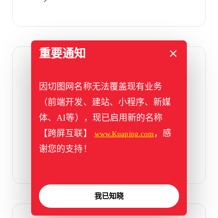
重要通知
2023年11月7日
拓燊
因切图网名称无法覆盖现有业务
（前端开发、建站、小程序、新媒
响应式设计，兼容电脑、手机，采用slider轮
播，wow动画等
体、AI等），现已启用新的名称
【跨屏互联】
，感
www.Kuaping.com
标签：
pc
,
slider
,
wow
,
响应式
,
跨屏
谢您的支持！
我已知晓