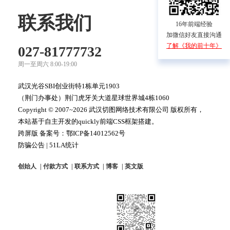
联系我们
16年前端经验
加微信好友直接沟通
了解《我的前十年》
027-81777732
周一至周六 8:00-19:00
武汉光谷SBI创业街特1栋单元1903
（荆门办事处）荆门虎牙关大道星球世界城4栋1060
Copyright © 2007~2026 武汉切图网络技术有限公司 版权所有，
本站基于自主开发的quickly前端CSS框架搭建。
跨屏版 备案号：
鄂ICP备14012562号
防骗公告
|
51LA统计
创始人
付款方式
联系方式
博客
英文版