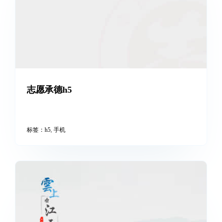
h5手机后台扒站，可对代码进行梳理、优化、二次调整
标签：
h5
,
仿站
,
后台
,
扒站
志愿承德h5