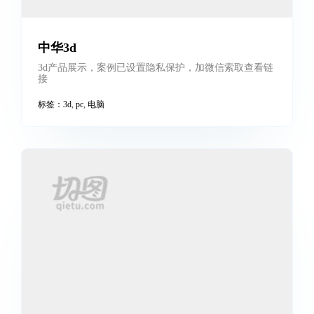
持酒战
跨屏响应式切图，轮播基于swiper，兼容电脑、手机
标签：
pc
,
响应式
,
电脑
,
跨屏
,
轮播
中华3d
3d产品展示，案例已设置隐私保护，加微信索取查看链
接
标签：
3d
,
pc
,
电脑