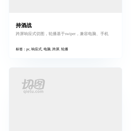
标签：
echarts
,
pc
,
vue
,
可视化
,
后台
,
图表
中国动漫集团
官方网切图，基于html5+css3，代码规范标准
标签：
pc
,
官网切图
,
电脑