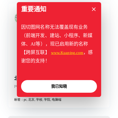
重要通知
因切图网名称无法覆盖现有业务
奉化可视化
（前端开发、建站、小程序、新媒
触摸屏设计，图表基于echarts开发，支持4K屏等大屏兼
容
体、AI等），现已启用新的名称
标签：
echarts
,
h5
,
可视化
,
图表
,
触摸屏
【跨屏互联】
，感
www.Kuaping.com
谢您的支持！
我已知晓