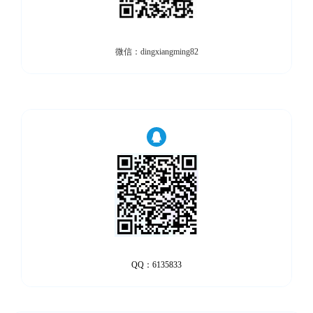
微信：dingxiangming82
QQ：6135833