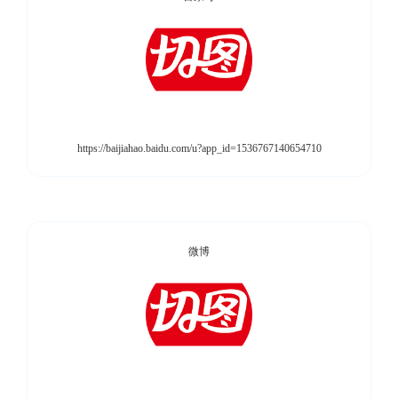
https://baijiahao.baidu.com/u?app_id=1536767140654710
微博