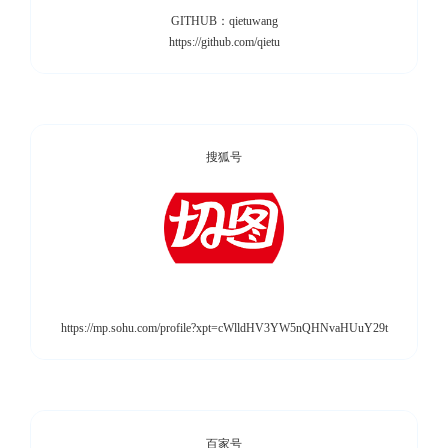
GITHUB：qietuwang
https://github.com/qietu
搜狐号
https://mp.sohu.com/profile?xpt=cWlldHV3YW5nQHNvaHUuY29t
百家号