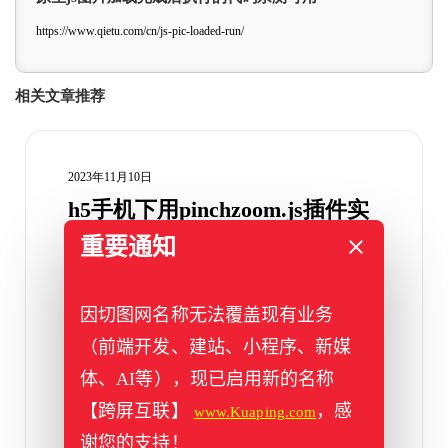
https://www.qietu.com/cn/js-pic-loaded-run/
相关文章推荐
2023年11月10日
h5手机下用pinchzoom.js插件实
现手指触摸图片放大缩小
重要通知
最近一个切图项目中，需要用到图片缩放效
果，找了一些插件对比，综合一番下来选择
因切图网名称无法覆盖现有业务
了pinchzoom.js这款插件 […]
（前端开发、建站、小程序、新媒
标签：
pinchzoom
,
缩放
体、AI等），现已启用新的名称
【跨屏互联】
，感
www.Kuaping.com
谢您的支持！