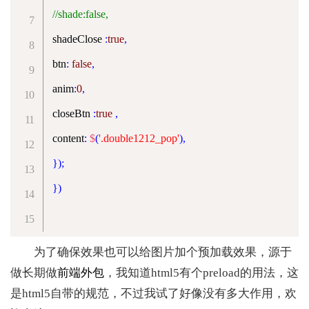
//shade:false,
shadeClose 
:
true
,
btn
:
false
,
anim
:
0
,
closeBtn 
:
true
,
content
:
$
(
'.double1212_pop'
)
,
}
)
;
}
)
为了确保效果也可以给图片加个预加载效果，源于
做长期做
前端外包
，我知道html5有个preload的用法，这
是html5自带的规范，不过我试了好像没有多大作用，欢