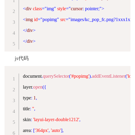
<
div
class
=
"
img
"
style
="
cursor
:
 pointer
;
"
>
<
img
id
=
"
popimg
"
src
=
"
images/kc_pop_fc.png?1xxx1xxx
</
div
>
</
div
>
js代码
document
.
querySelector
(
'#popimg'
)
.
addEventListener
(
'loa
layer
.
open
(
{
type
:
1
,
title
:
''
,
skin
:
'layui-layer-double1212'
,
area
:
[
'364px'
,
'auto'
]
,