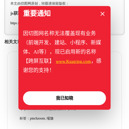
本文由切图网原创，转载请保留版权：
重要通知
js获取年月日时分秒的方法，可以随意灵活组合
https://www.qietu.com/cn/js-shijian-fangfa/
因切图网名称无法覆盖现有业务
相关文章推荐
（前端开发、建站、小程序、新媒
体、AI等），现已启用新的名称
【跨屏互联】
，感
www.Kuaping.com
2023年11月10日
谢您的支持！
h5手机下用pinchzoom.js插件实
现手指触摸图片放大缩小
最近一个切图项目中，需要用到图片缩放效
我已知晓
果，找了一些插件对比，综合一番下来选择
了pinchzoom.js这款插件 […]
标签：
pinchzoom
,
缩放