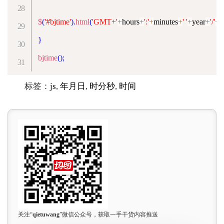
$
(
'#bjtime'
)
.
html
(
'GMT+'
+
hours
+
':'
+
minutes
+
' '
+
year
+
'/'
+
m
}
bjtime
(
)
;
标签：
js
,
年月日
,
时分秒
,
时间
关注“
qietuwang
”微信公众号，获取一手干货内容推送