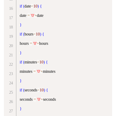
if
(
date
<
10
)
{
date 
=
'0'
+
}
if
(
hours
<
10
)
{
hours 
=
'0'
+
}
if
(
minutes
<
10
)
{
minutes 
=
'0'
+
}
if
(
seconds
<
10
)
{
seconds 
=
'0'
+
}