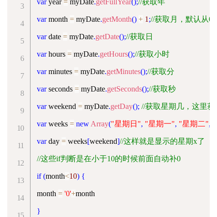
var
 year 
=
 myDate
.
getFullYear
(
)
;
//获取年
var
 month 
=
 myDate
.
getMonth
(
)
+
1
;
//获取月，默认从
var
 date 
=
 myDate
.
getDate
(
)
;
//获取日
var
 hours 
=
 myDate
.
getHours
(
)
;
//获取小时
var
 minutes 
=
 myDate
.
getMinutes
(
)
;
//获取分
var
 seconds 
=
 myDate
.
getSeconds
(
)
;
//获取秒
var
 weekend 
=
 myDate
.
getDay
(
)
;
//获取星期几，这里
var
 weeks 
=
new
Array
(
"星期日"
,
"星期一"
,
"星期二"
,
var
 day 
=
 weeks
[
weekend
]
//这样就是显示的星期x了
//这些if判断是在小于10的时候前面自动补0
if
(
month
<
10
)
{
month 
=
'0'
+
}