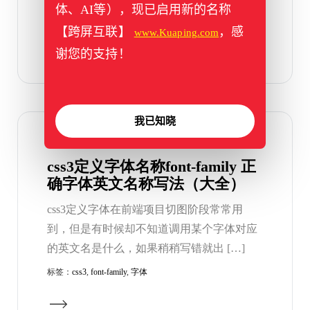
体、AI等），现已启用新的名称
标签：
h5
,
手机
,
手机版
,
手机端
【跨屏互联】
，感
www.Kuaping.com
谢您的支持！
我已知晓
2023年05月4日
css3定义字体名称font-family 正
确字体英文名称写法（大全）
css3定义字体在前端项目切图阶段常常用
到，但是有时候却不知道调用某个字体对应
的英文名是什么，如果稍稍写错就出 […]
标签：
css3
,
font-family
,
字体