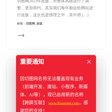
切图网2023年改版，对整体风格进行了调
整，更加简约。其实我们每年都会给网站进
行改版，这次也是情理之中，其中用 […]
标签：
切图网
,
改版
重要通知
2022年11月30日
因切图网名称无法覆盖现有业务
切图网整站已经变黑白色，附
css代码 亲测可用
（前端开发、建站、小程序、新媒
体、AI等），现已启用新的名称
网站变黑白色的场景比较多，在全国哀悼日
（吊念地震、疫情等）时候，通常站长会把
【跨屏互联】
，感
www.Kuaping.com
网站调成黑白以示哀悼。而其中的代码 […]
谢您的支持！