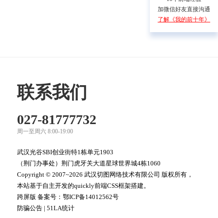
加微信好友直接沟通
了解《我的前十年》
联系我们
027-81777732
周一至周六 8:00-19:00
武汉光谷SBI创业街特1栋单元1903
（荆门办事处）荆门虎牙关大道星球世界城4栋1060
Copyright © 2007~2026 武汉切图网络技术有限公司 版权所有，
本站基于自主开发的quickly前端CSS框架搭建。
跨屏版 备案号：
鄂ICP备14012562号
防骗公告
|
51LA统计