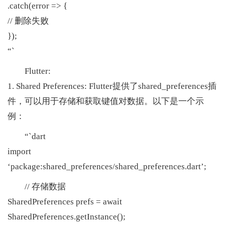
.catch(error => {
// 删除失败
});
“`
Flutter:
1. Shared Preferences: Flutter提供了shared_preferences插
件，可以用于存储和获取键值对数据。以下是一个示
例：
“`dart
im
port
‘package:shared_preferences/shared_preferences.dart’;
// 存储数据
SharedPreferences prefs = await
SharedPreferences.getInstance();