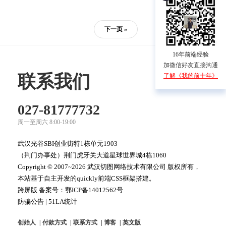
下一页 »
16年前端经验
加微信好友直接沟通
联系我们
了解《我的前十年》
027-81777732
周一至周六 8:00-19:00
武汉光谷SBI创业街特1栋单元1903
（荆门办事处）荆门虎牙关大道星球世界城4栋1060
Copyright © 2007~2026 武汉切图网络技术有限公司 版权所有，
本站基于自主开发的quickly前端CSS框架搭建。
跨屏版 备案号：
鄂ICP备14012562号
防骗公告
|
51LA统计
创始人
付款方式
联系方式
博客
英文版