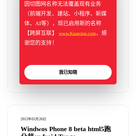
因切图网名称无法覆盖现有业务
Tizen系统html5跑分超
（前端开发、建站、小程序、新媒
iOS,Chrome
体、AI等），现已启用新的名称
渴切消息：首先先解释一下Tizen，Tizen是基
【跨屏互联】
，感
www.Kuaping.com
础三星limo系统和因特尔的meego系统两个操
谢您的支持！
作系统整合而 […]
标签：
Android
,
Chrome
,
HTML5
,
iOS
,
Tizen
,
Windows Phone
8
我已知晓
2012年03月26日
Windwos Phone 8 beta html5跑