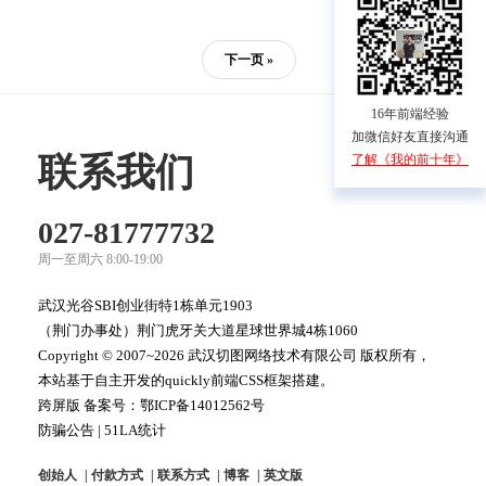
下一页 »
16年前端经验
加微信好友直接沟通
联系我们
了解《我的前十年》
027-81777732
周一至周六 8:00-19:00
武汉光谷SBI创业街特1栋单元1903
（荆门办事处）荆门虎牙关大道星球世界城4栋1060
Copyright © 2007~2026 武汉切图网络技术有限公司 版权所有，
本站基于自主开发的quickly前端CSS框架搭建。
跨屏版 备案号：
鄂ICP备14012562号
防骗公告
|
51LA统计
创始人
付款方式
联系方式
博客
英文版