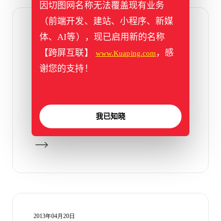
因切图网名称无法覆盖现有业务
（前端开发、建站、小程序、新媒
2013年04月21日
体、AI等），现已启用新的名称
用导入式和链接式为HTML引入
【跨屏互联】
，感
www.Kuaping.com
CSS样式的区别
谢您的支持！
用导入式或链接式为HTML引入CSS样式相
对于行内式与嵌入式来说更加符合标准，结
构与样式分离，易于后期维护。 […]
我已知晓
标签：
css
,
html
,
导入式
,
链接式
2013年04月20日