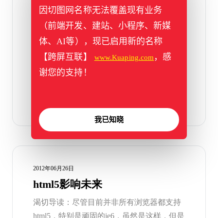
因切图网名称无法覆盖现有业务
解读ThinkCSS的偶然成功
（前端开发、建站、小程序、新媒
ThinkCSS百度或者谷歌一下均有大量资料文
体、AI等），现已启用新的名称
献，并且还不乏使用者。但是这些都不是
【跨屏互联】
，感
www.Kuaping.com
ThinkCSS开发者自己发 […]
谢您的支持！
标签：
firefox
,
thinkcss
我已知晓
2012年06月26日
html5影响未来
渴切导读：尽管目前并非所有浏览器都支持
html5，特别是顽固的ie6，虽然是这样，但是