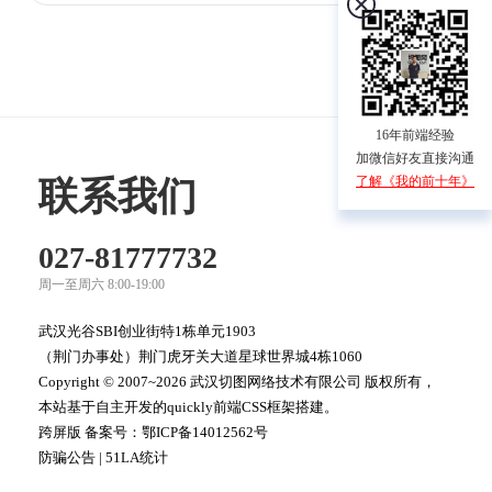
16年前端经验
加微信好友直接沟通
了解《我的前十年》
联系我们
027-81777732
周一至周六 8:00-19:00
武汉光谷SBI创业街特1栋单元1903
（荆门办事处）荆门虎牙关大道星球世界城4栋1060
Copyright © 2007~2026 武汉切图网络技术有限公司 版权所有，
本站基于自主开发的quickly前端CSS框架搭建。
跨屏版 备案号：
鄂ICP备14012562号
防骗公告
|
51LA统计