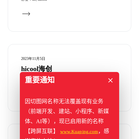
2023年11月5日
hicool海创
重要通知
标签：
hicool
,
pc
,
专题
,
海创
因切图网名称无法覆盖现有业务
（前端开发、建站、小程序、新媒
体、AI等），现已启用新的名称
【跨屏互联】
，感
www.Kuaping.com
2023年11月4日