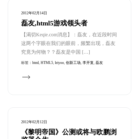
2012年02月14日
磊友,html5游戏领头者
【渴切Keqie.com消息】：磊友，在近段时间
这两个字眼在我们的眼前，频繁出现，磊友
究竟为何物？？磊友是中国 […]
标签：
html
,
HTML5
,
leiyoo
,
创新工场
,
李开复
,
磊友
2012年02月12日
《黎明帝国》公测或将与欧鹏浏