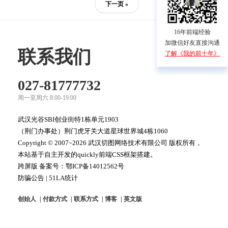
下一页 »
件.fla格式的。
16年前端经验
加微信好友直接沟通
联系我们
了解《我的前十年》
027-81777732
周一至周六 8:00-19:00
武汉光谷SBI创业街特1栋单元1903
（荆门办事处）荆门虎牙关大道星球世界城4栋1060
Copyright © 2007~2026 武汉切图网络技术有限公司 版权所有，
本站基于自主开发的quickly前端CSS框架搭建。
跨屏版 备案号：
鄂ICP备14012562号
防骗公告
|
51LA统计
创始人
付款方式
联系方式
博客
英文版