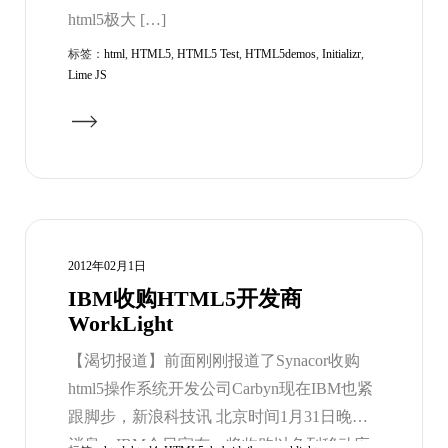
html5极大 […]
标签：
html
,
HTML5
,
HTML5 Test
,
HTML5demos
,
Initializr
,
Lime JS
2012年02月1日
IBM收购HTML5开发商
WorkLight
【渴切报道】前面刚刚报道了Synacor收购
html5操作系统开发公司Carbyn现在IBM也紧
跟脚步，新浪科技讯 北京时间1月31日晚间
消息，IBM今日宣布，将收购以色列移动应