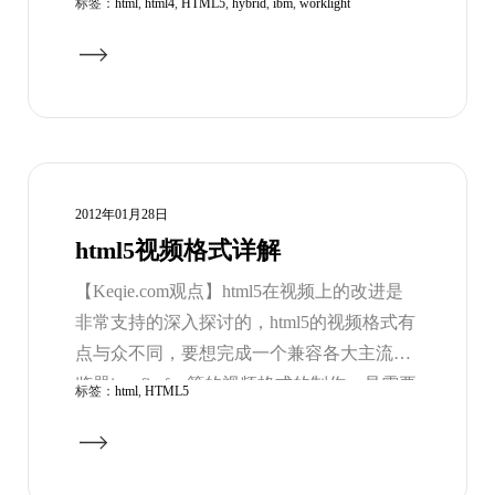
标签：
html
,
html4
,
HTML5
,
hybrid
,
ibm
,
worklight
用开发商WorkLight。为何大公司频频收购
html5相关服务商呢？这不得不让我们对html5
的神秘色彩从满期待。
2012年01月28日
html5视频格式详解
【Keqie.com观点】html5在视频上的改进是
非常支持的深入探讨的，html5的视频格式有
点与众不同，要想完成一个兼容各大主流浏
览器ie，firefox等的视频格式的制作，是需要
标签：
html
,
HTML5
至少ogg，mp4等三种格式以上的视屏格式共
同作用，才可以的。所以html5的视屏格式让
很多人望而却步。但是html5的视屏又有几个