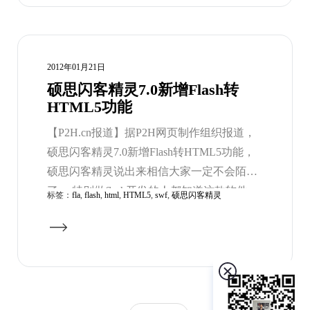
有几个优点，例如可以支持ipad，iphone等手
机移动平台。
2012年01月21日
硕思闪客精灵7.0新增Flash转
HTML5功能
【P2H.cn报道】据P2H网页制作组织报道，
硕思闪客精灵7.0新增Flash转HTML5功能，
硕思闪客精灵说出来相信大家一定不会陌生
了 ，特别做flash开发的人都知道这款软件，
标签：
fla
,
flash
,
html
,
HTML5
,
swf
,
硕思闪客精灵
一般下载别人网站或者国外酷站的网站上的
flash的时候，我们如果想在别人已有的flash
上做一些调整的话，没有flash源文件（.fla格
式后缀的文件，flash文件的后缀是.swf）是
不能修改的，而硕思闪客精灵就提供了这项
一个技术，可以将.swf文件转换成flash原件