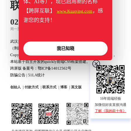
体、AI等），现已启用新的名称
联系我们
【跨屏互联】
，感
www.Kuaping.com
027-81777732
谢您的支持！
周一至周六 8:00-19:00
武汉光谷SBI创业街特1栋单元1903
（荆门办事处）荆门虎牙关大道星球世界城4栋1060
我已知晓
Copyright © 2007~2026 武汉切图网络技术有限公司 版权所有，
本站基于自主开发的quickly前端CSS框架搭建。
跨屏版 备案号：
鄂ICP备14012562号
防骗公告
|
51LA统计
创始人
付款方式
联系方式
博客
英文版
16年前端经验
加微信好友直接沟通
了解《我的前十年》