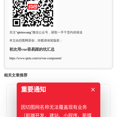
关注“
qietuwang
”微信公众号，获取一手干货内容推送
本文由切图网原创，转载请保留版权：
初次用vue容易踩的坑汇总
https://www.qietu.com/cn/vue-component/
相关文章推荐
重要通知
2023年11月10日
h5手机下用pinchzoom.js插件实
因切图网名称无法覆盖现有业务
现手指触摸图片放大缩小
（前端开发、建站、小程序、新媒