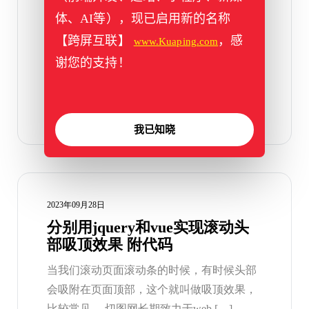
最近一个切图项目中，需要用到图片缩放效
体、AI等），现已启用新的名称
果，找了一些插件对比，综合一番下来选择
【跨屏互联】
，感
www.Kuaping.com
了pinchzoom.js这款插件 […]
谢您的支持！
标签：
pinchzoom
,
缩放
我已知晓
2023年09月28日
分别用jquery和vue实现滚动头
部吸顶效果 附代码
当我们滚动页面滚动条的时候，有时候头部
会吸附在页面顶部，这个就叫做吸顶效果，
比较常见。 切图网长期致力于web […]