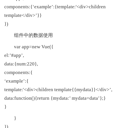
components:{‘example’:{template:'<div>children
template</div>’}}
})
组件中的数据使用
var app=new Vue({
el:’#app’,
data:{num:220},
components:{
‘example’:{
template:'<div>children template{{mydata}}</div>’,
data:function(){return {mydata:’ mydata=data’};}
}
}
})